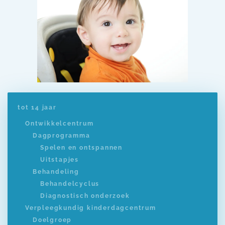
tot 14 jaar
Ontwikkelcentrum
Dagprogramma
Spelen en ontspannen
Uitstapjes
Behandeling
Behandelcyclus
Diagnostisch onderzoek
Verpleegkundig kinderdagcentrum
Doelgroep