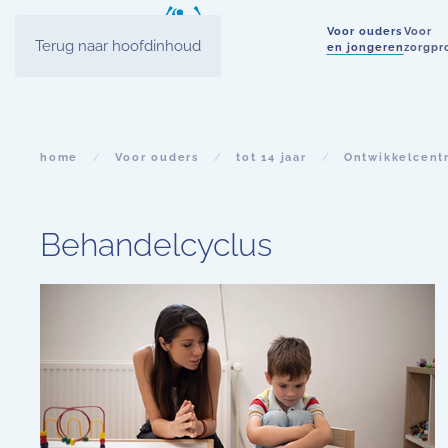
Voor ouders
Voor
Terug naar hoofdinhoud
en jongeren
zorgpr
home
Voor ouders
tot 14 jaar
Ontwikkelcent
Behandelcyclus