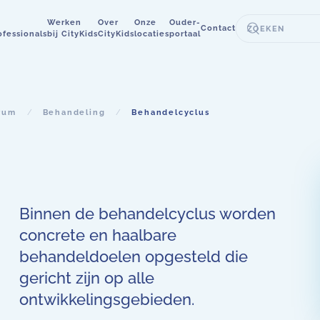
Werken
Over
Onze
Ouder-
Contact
ofessionals
bij CityKids
CityKids
locaties
portaal
rum
Behandeling
Behandelcyclus
Binnen de behandelcyclus worden
concrete en haalbare
behandeldoelen opgesteld die
gericht zijn op alle
ontwikkelingsgebieden.