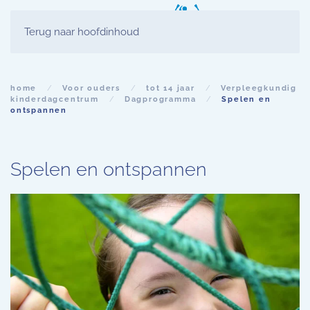
Terug naar hoofdinhoud
home
Voor ouders
tot 14 jaar
Verpleegkundig
kinderdagcentrum
Dagprogramma
Spelen en
ontspannen
Spelen en ontspannen