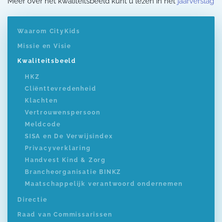
Meer over het kwaliteitsbeeld kunt u lezen in het
jaarverslag
Waarom CityKids
Missie en Visie
Kwaliteitsbeeld
HKZ
Cliënttevredenheid
Klachten
Vertrouwenspersoon
Meldcode
SISA en De Verwijsindex
Privacyverklaring
Handvest Kind & Zorg
Brancheorganisatie BINKZ
Maatschappelijk verantwoord ondernemen
Directie
Raad van Commissarissen