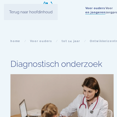
Voor ouders
Voor
Terug naar hoofdinhoud
en jongeren
zorgpr
home
Voor ouders
tot 14 jaar
Ontwikkelcent
Diagnostisch onderzoek