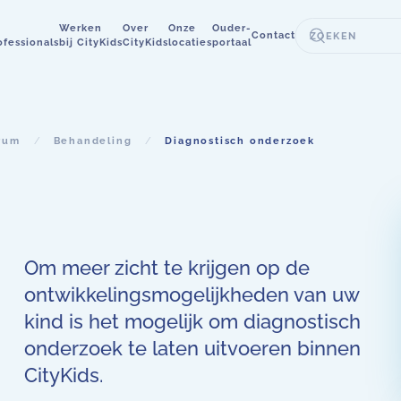
Werken
Over
Onze
Ouder-
Contact
ofessionals
bij CityKids
CityKids
locaties
portaal
rum
Behandeling
Diagnostisch onderzoek
Om meer zicht te krijgen op de
ontwikkelingsmogelijkheden van uw
kind is het mogelijk om diagnostisch
onderzoek te laten uitvoeren binnen
CityKids.