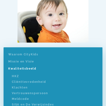
Waarom CityKids
Missie en Visie
Kwaliteitsbeeld
HKZ
Cliënttevredenheid
Klachten
Vertrouwenspersoon
Meldcode
SISA en De Verwijsindex